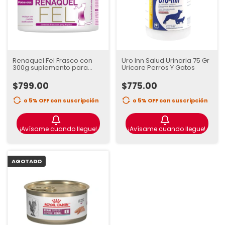
Renaquel Fel Frasco con
Uro Inn Salud Urinaria 75 Gr
300g suplemento para
Uricare Perros Y Gatos
problemas renales
$799.00
$775.00
o 5% OFF
con suscripción
o 5% OFF
con suscripción
¡Avísame cuando llegue!
¡Avísame cuando llegue!
AGOTADO