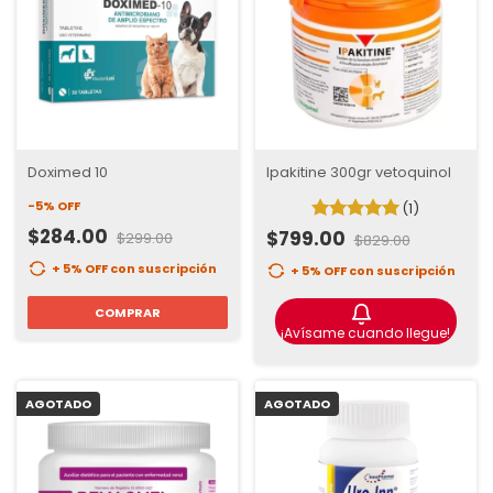
Doximed 10
Ipakitine 300gr vetoquinol
-
5
%
OFF
(1)
$284.00
$799.00
$299.00
$829.00
+ 5% OFF
con suscripción
+ 5% OFF
con suscripción
COMPRAR
¡Avísame cuando llegue!
AGOTADO
AGOTADO