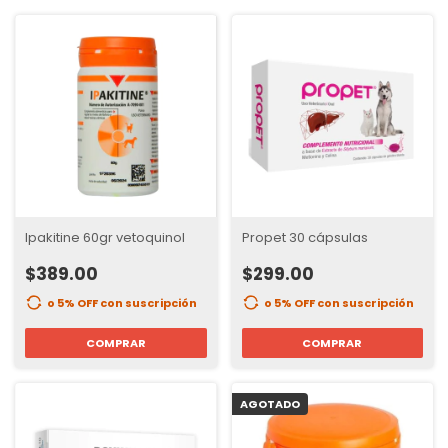
Ipakitine 60gr vetoquinol
Propet 30 cápsulas
$389.00
$299.00
o 5% OFF
con suscripción
o 5% OFF
con suscripción
COMPRAR
COMPRAR
AGOTADO