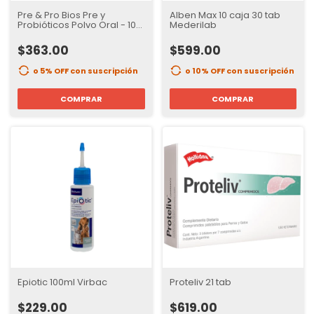
Pre & Pro Bios Pre y
Alben Max 10 caja 30 tab
Probióticos Polvo Oral - 10
Mederilab
Piezas
$363.00
$599.00
o 5% OFF
con suscripción
o 10% OFF
con suscripción
COMPRAR
COMPRAR
Epiotic 100ml Virbac
Proteliv 21 tab
$229.00
$619.00