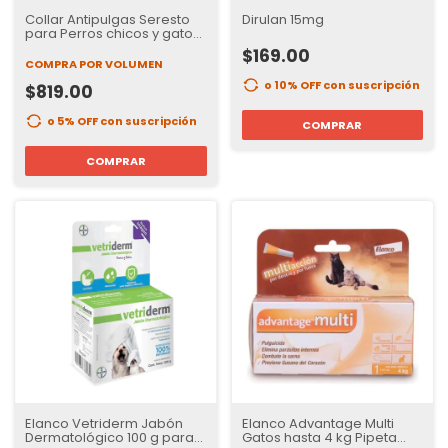
Collar Antipulgas Seresto
Dirulan 15mg
para Perros chicos y gatos |
8 Meses de Protección
$169.00
COMPRA POR VOLUMEN
o 10% OFF
con suscripción
$819.00
o 5% OFF
con suscripción
COMPRAR
COMPRAR
Elanco Vetriderm Jabón
Elanco Advantage Multi
Dermatológico 100 g para
Gatos hasta 4 kg Pipeta