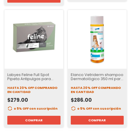
Labyes Feline Full Spot
Elanco Vetriderm shampoo
Pipeta Antipulgas para
Dermatológico 350 ml para
Gatos 2 - 5 kg Tratamiento
Perros y Gatos
Tópico
HASTA 20% OFF
COMPRANDO
HASTA 20% OFF
COMPRANDO
EN CANTIDAD
EN CANTIDAD
$279.00
$286.00
o 5% OFF
con suscripción
o 5% OFF
con suscripción
COMPRAR
COMPRAR