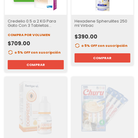
Credelio 0.5 a 2 KG Para
Hexadene Spherulites 250
Gato Con 3 Tabletas
ml Virbac
masticables
desparasitante externo
COMPRA POR VOLUMEN
$390.00
para gatos
$709.00
o 5% OFF
con suscripción
o 5% OFF
con suscripción
COMPRAR
COMPRAR