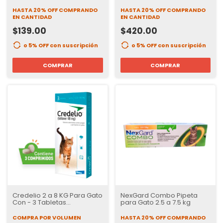
Perros y Gatos
Antipulgas y
Desparasitante
HASTA 20% OFF
COMPRANDO
HASTA 20% OFF
COMPRANDO
EN CANTIDAD
EN CANTIDAD
$139.00
$420.00
o 5% OFF
con suscripción
o 5% OFF
con suscripción
COMPRAR
COMPRAR
Credelio 2 a 8 KG Para Gato
NexGard Combo Pipeta
Con - 3 Tabletas
para Gato 2.5 a 7.5 kg
masticables
desparasitante externo
COMPRA POR VOLUMEN
HASTA 20% OFF
COMPRANDO