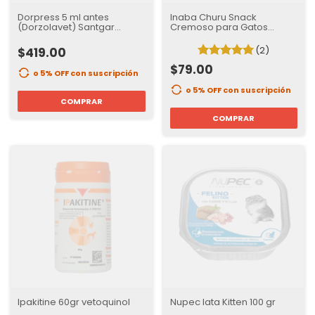
Dorpress 5 ml antes
Inaba Churu Snack
(Dorzolavet) Santgar
Cremoso para Gatos
solución oftalmico
Sabor Atun | sobre con 4
tubos
(2)
$419.00
$79.00
o 5% OFF
con suscripción
o 5% OFF
con suscripción
COMPRAR
COMPRAR
Ipakitine 60gr vetoquinol
Nupec lata Kitten 100 gr