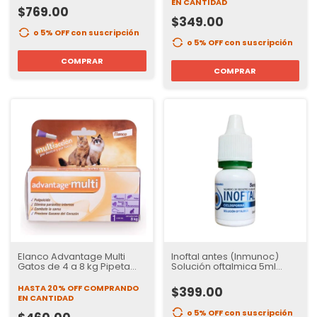
para gatos
EN CANTIDAD
$769.00
$349.00
o 5% OFF
con suscripción
o 5% OFF
con suscripción
COMPRAR
COMPRAR
Elanco Advantage Multi
Inoftal antes (Inmunoc)
Gatos de 4 a 8 kg Pipeta
Solución oftalmica 5ml
Antipulgas y
santgar
Desparasitante
HASTA 20% OFF
COMPRANDO
$399.00
EN CANTIDAD
o 5% OFF
con suscripción