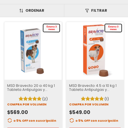
ORDENAR
FILTRAR
Externo 3
Externo 3
meses
meses
MSD Bravecto 20 a 40 kg 1
MSD Bravecto 4.5 a 10 kg 1
Tableta Antipulgas y
Tableta Antipulgas y
Garrapatas para Perros | 12
Garrapatas para Perros | 12
semanas de Protección
semanas de Protección
(2)
(1)
COMPRA POR VOLUMEN
COMPRA POR VOLUMEN
$569.00
$549.00
o 5% OFF
con suscripción
o 5% OFF
con suscripción