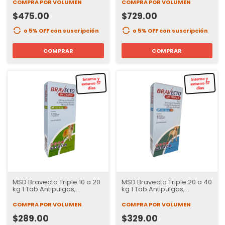
semanas de Protección
COMPRA POR VOLUMEN
COMPRA POR VOLUMEN
$475.00
$729.00
o 5% OFF
con suscripción
o 5% OFF
con suscripción
COMPRAR
COMPRAR
Interno y
externo 37
Interno y
externo 37
dias
dias
MSD Bravecto Triple 10 a 20
MSD Bravecto Triple 20 a 40
kg 1 Tab Antipulgas,
kg 1 Tab Antipulgas,
Garrapatas e internos | 37
Garrapatas e internos | 37
días de Protección
días de Protección
COMPRA POR VOLUMEN
COMPRA POR VOLUMEN
$289.00
$329.00