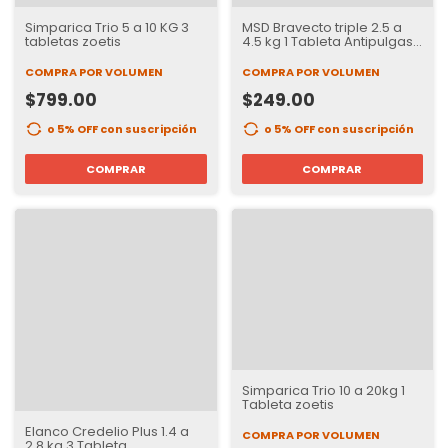
Simparica Trio 5 a 10 KG 3
MSD Bravecto triple 2.5 a
tabletas zoetis
4.5 kg 1 Tableta Antipulgas,
Garrapatas e internos para
Perros | 12 semanas de
COMPRA POR VOLUMEN
COMPRA POR VOLUMEN
Protección
$799.00
$249.00
o 5% OFF
con suscripción
o 5% OFF
con suscripción
COMPRAR
COMPRAR
Simparica Trio 10 a 20kg 1
Tableta zoetis
Elanco Credelio Plus 1.4 a
COMPRA POR VOLUMEN
2.8 kg 3 Tableta