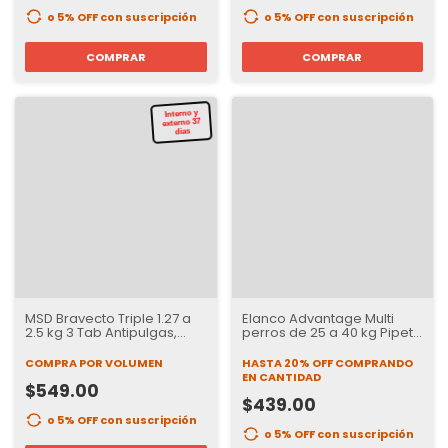
o 5% OFF
con suscripción
o 5% OFF
con suscripción
COMPRAR
COMPRAR
Interno y
externo 37
dias
MSD Bravecto Triple 1.27 a
Elanco Advantage Multi
2.5 kg 3 Tab Antipulgas,
perros de 25 a 40 kg Pipeta
Garrapatas e internos | 12
Antipulgas y
semanas de Protección
Desparasitante
COMPRA POR VOLUMEN
HASTA 20% OFF
COMPRANDO
EN CANTIDAD
$549.00
$439.00
o 5% OFF
con suscripción
o 5% OFF
con suscripción