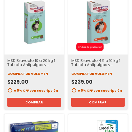
MSD Bravecto 10 a 20 kg 1
MSD Bravecto 4.5 a 10 kg 1
Tableta Antipulgas y
Tableta Antipulgas y
Garrapatas para Perros | 37
Garrapatas para Perros | 37
Días de Protección
Días de Protección
COMPRA POR VOLUMEN
COMPRA POR VOLUMEN
$229.00
$239.00
o 5% OFF
con suscripción
o 5% OFF
con suscripción
COMPRAR
COMPRAR