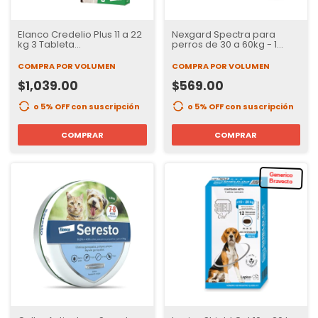
Elanco Credelio Plus 11 a 22
Nexgard Spectra para
kg 3 Tableta
perros de 30 a 60kg - 1
Desparasitante interno y
tableta
externo para Perros
COMPRA POR VOLUMEN
COMPRA POR VOLUMEN
$1,039.00
$569.00
o 5% OFF
con suscripción
o 5% OFF
con suscripción
COMPRAR
COMPRAR
Generico
Bravecto