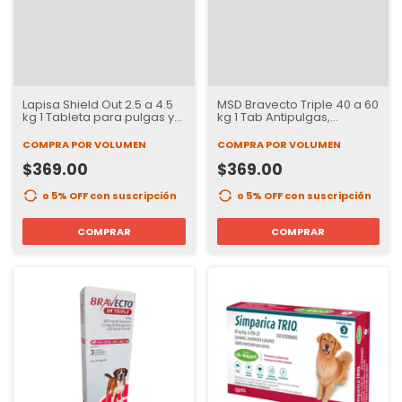
Lapisa Shield Out 2.5 a 4.5
MSD Bravecto Triple 40 a 60
kg 1 Tableta para pulgas y
kg 1 Tab Antipulgas,
garrapatas para Perros | 3
Garrapatas e internos | 37
Meses de Protección
días de Protección
COMPRA POR VOLUMEN
COMPRA POR VOLUMEN
$369.00
$369.00
o 5% OFF
con suscripción
o 5% OFF
con suscripción
COMPRAR
COMPRAR