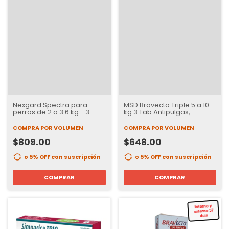
Nexgard Spectra para
MSD Bravecto Triple 5 a 10
perros de 2 a 3.6 kg - 3
kg 3 Tab Antipulgas,
tabletas
Garrapatas e internos | 12
semanas de Protección
COMPRA POR VOLUMEN
COMPRA POR VOLUMEN
$809.00
$648.00
o 5% OFF
con suscripción
o 5% OFF
con suscripción
COMPRAR
COMPRAR
Interno y
externo 37
dias