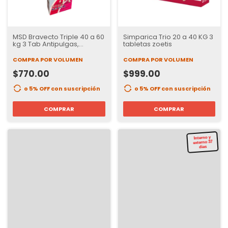
MSD Bravecto Triple 40 a 60
Simparica Trio 20 a 40 KG 3
kg 3 Tab Antipulgas,
tabletas zoetis
Garrapatas e internos | 12
semanas de Protección
COMPRA POR VOLUMEN
COMPRA POR VOLUMEN
$770.00
$999.00
o 5% OFF
con suscripción
o 5% OFF
con suscripción
COMPRAR
COMPRAR
Interno y
externo 37
dias