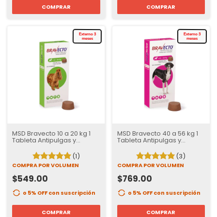
COMPRAR
COMPRAR
Externo 3
Externo 3
meses
meses
MSD Bravecto 10 a 20 kg 1
MSD Bravecto 40 a 56 kg 1
Tableta Antipulgas y
Tableta Antipulgas y
Garrapatas para Perros | 12
Garrapatas para Perros | 12
semanas de Protección
semanas de Protección
(1)
(3)
COMPRA POR VOLUMEN
COMPRA POR VOLUMEN
$549.00
$769.00
o 5% OFF
con suscripción
o 5% OFF
con suscripción
COMPRAR
COMPRAR