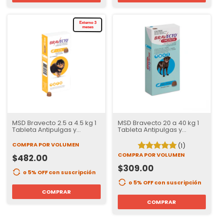
Externo 3
meses
MSD Bravecto 2.5 a 4.5 kg 1
MSD Bravecto 20 a 40 kg 1
Tableta Antipulgas y
Tableta Antipulgas y
Garrapatas para Perros | 12
Garrapatas para Perros | 37
semanas de Protección
Días de Protección
COMPRA POR VOLUMEN
(1)
COMPRA POR VOLUMEN
$482.00
$309.00
o 5% OFF
con suscripción
o 5% OFF
con suscripción
COMPRAR
COMPRAR