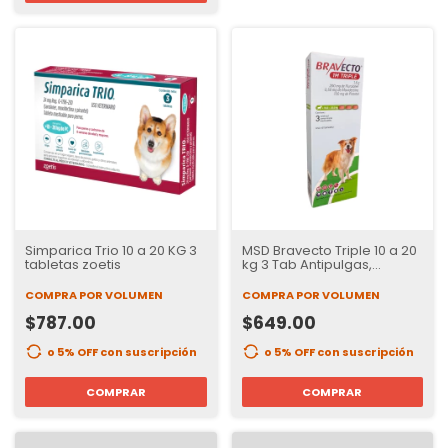
Simparica Trio 10 a 20 KG 3
MSD Bravecto Triple 10 a 20
tabletas zoetis
kg 3 Tab Antipulgas,
Garrapatas e internos | 12
semanas de Protección
COMPRA POR VOLUMEN
COMPRA POR VOLUMEN
$787.00
$649.00
o 5% OFF
con suscripción
o 5% OFF
con suscripción
COMPRAR
COMPRAR