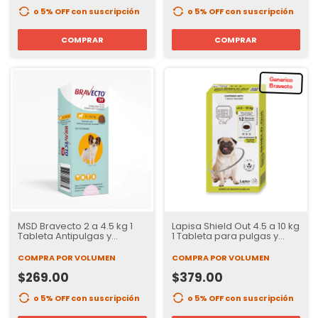
o 5% OFF
con suscripción
o 5% OFF
con suscripción
COMPRAR
COMPRAR
Generico
Bravecto
MSD Bravecto 2 a 4.5 kg 1
Lapisa Shield Out 4.5 a 10 kg
Tableta Antipulgas y
1 Tableta para pulgas y
Garrapatas para Perros | 37
garrapatas para Perros | 3
Días de Protección
Meses de Protección
COMPRA POR VOLUMEN
COMPRA POR VOLUMEN
$269.00
$379.00
o 5% OFF
con suscripción
o 5% OFF
con suscripción