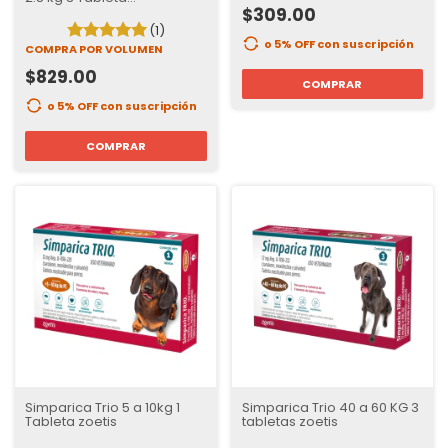
Desparasitante interno y
$309.00
externo para Perros
(1)
o 5% OFF
con suscripción
COMPRA POR VOLUMEN
$829.00
COMPRAR
o 5% OFF
con suscripción
COMPRAR
Simparica Trio 5 a 10kg 1
Simparica Trio 40 a 60 KG 3
Tableta zoetis
tabletas zoetis