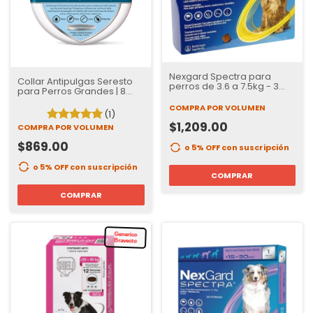
Nexgard Spectra para
Collar Antipulgas Seresto
perros de 3.6 a 7.5kg - 3
para Perros Grandes | 8
tabletas
Meses de Protección
COMPRA POR VOLUMEN
(1)
$1,209.00
COMPRA POR VOLUMEN
$869.00
o 5% OFF
con suscripción
o 5% OFF
con suscripción
COMPRAR
COMPRAR
Generico
Bravecto