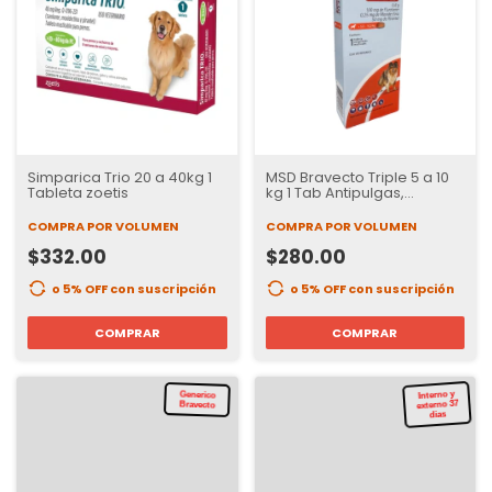
Simparica Trio 20 a 40kg 1
MSD Bravecto Triple 5 a 10
Tableta zoetis
kg 1 Tab Antipulgas,
Garrapatas e internos | 37
días de Protección
COMPRA POR VOLUMEN
COMPRA POR VOLUMEN
$332.00
$280.00
o 5% OFF
con suscripción
o 5% OFF
con suscripción
COMPRAR
COMPRAR
Interno y
externo 37
Generico
Bravecto
dias