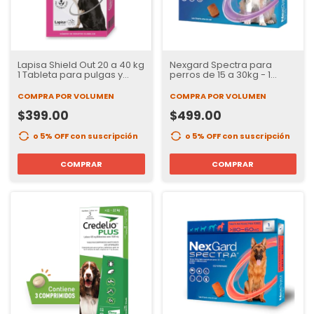
Lapisa Shield Out 20 a 40 kg
Nexgard Spectra para
1 Tableta para pulgas y
perros de 15 a 30kg - 1
garrapatas para Perros | 3
tableta
Meses de Protección
COMPRA POR VOLUMEN
COMPRA POR VOLUMEN
$399.00
$499.00
o 5% OFF
con suscripción
o 5% OFF
con suscripción
COMPRAR
COMPRAR