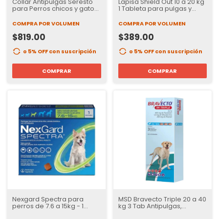
Collar Antipulgas Seresto
Lapisa Shield Out 10 a 20 kg
para Perros chicos y gatos |
1 Tableta para pulgas y
8 Meses de Protección
garrapatas para Perros | 3
Meses de Protección
COMPRA POR VOLUMEN
COMPRA POR VOLUMEN
$819.00
$389.00
o 5% OFF
con suscripción
o 5% OFF
con suscripción
COMPRAR
COMPRAR
Nexgard Spectra para
MSD Bravecto Triple 20 a 40
perros de 7.6 a 15kg - 1
kg 3 Tab Antipulgas,
tableta
Garrapatas e internos | 12