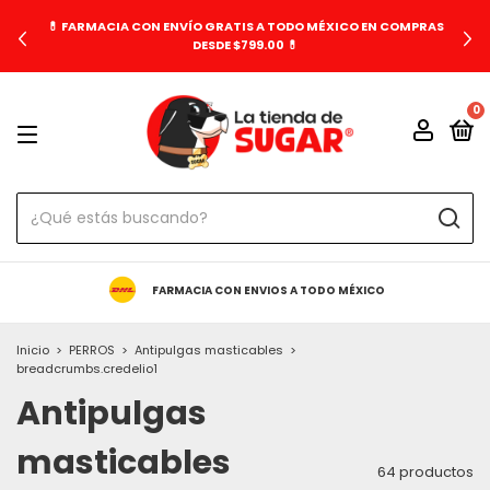
💊 FARMACIA CON ENVÍO GRATIS A TODO MÉXICO EN COMPRAS
DESDE $799.00 💊
0
FARMACIA CON ENVIOS A TODO MÉXICO
Inicio
>
PERROS
>
Antipulgas masticables
>
breadcrumbs.credelio1
Antipulgas
masticables
64 productos