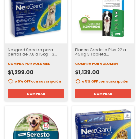
Nexgard Spectra para
Elanco Credelio Plus 22 a
perros de 7.6 a 15kg - 3
45 kg 3 Tableta
tabletas
Desparasitante interno y
externo para Perros
COMPRA POR VOLUMEN
COMPRA POR VOLUMEN
$1,299.00
$1,139.00
o 5% OFF
con suscripción
o 5% OFF
con suscripción
COMPRAR
COMPRAR